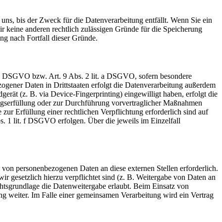
uns, bis der Zweck für die Datenverarbeitung entfällt. Wenn Sie ein
r keine anderen rechtlich zulässigen Gründe für die Speicherung
ng nach Fortfall dieser Gründe.
t. a DSGVO bzw. Art. 9 Abs. 2 lit. a DSGVO, sofern besondere
ogener Daten in Drittstaaten erfolgt die Datenverarbeitung außerdem
rät (z. B. via Device-Fingerprinting) eingewilligt haben, erfolgt die
ragserfüllung oder zur Durchführung vorvertraglicher Maßnahmen
zur Erfüllung einer rechtlichen Verpflichtung erforderlich sind auf
. 1 lit. f DSGVO erfolgen. Über die jeweils im Einzelfall
 von personenbezogenen Daten an diese externen Stellen erforderlich.
r gesetzlich hierzu verpflichtet sind (z. B. Weitergabe von Daten an
chtsgrundlage die Datenweitergabe erlaubt. Beim Einsatz von
g weiter. Im Falle einer gemeinsamen Verarbeitung wird ein Vertrag