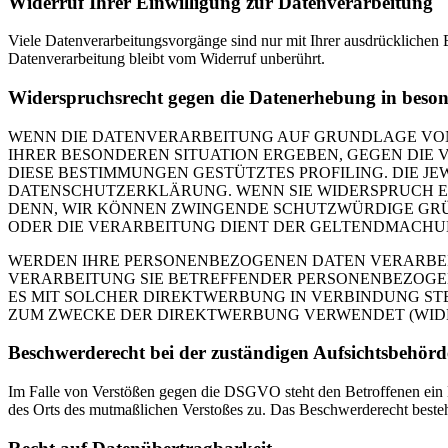
Widerruf Ihrer Einwilligung zur Datenverarbeitung
Viele Datenverarbeitungsvorgänge sind nur mit Ihrer ausdrücklichen E
Datenverarbeitung bleibt vom Widerruf unberührt.
Widerspruchsrecht gegen die Datenerhebung in beso
WENN DIE DATENVERARBEITUNG AUF GRUNDLAGE VON ART
IHRER BESONDEREN SITUATION ERGEBEN, GEGEN DIE 
DIESE BESTIMMUNGEN GESTÜTZTES PROFILING. DIE J
DATENSCHUTZERKLÄRUNG. WENN SIE WIDERSPRUCH EI
DENN, WIR KÖNNEN ZWINGENDE SCHUTZWÜRDIGE GRÜN
ODER DIE VERARBEITUNG DIENT DER GELTENDMACHUN
WERDEN IHRE PERSONENBEZOGENEN DATEN VERARBEITE
VERARBEITUNG SIE BETREFFENDER PERSONENBEZOGEN
ES MIT SOLCHER DIREKTWERBUNG IN VERBINDUNG ST
ZUM ZWECKE DER DIREKTWERBUNG VERWENDET (WIDERS
Beschwerde­recht bei der zuständigen Aufsichts­behörd
Im Falle von Verstößen gegen die DSGVO steht den Betroffenen ein Be
des Orts des mutmaßlichen Verstoßes zu. Das Beschwerderecht besteht