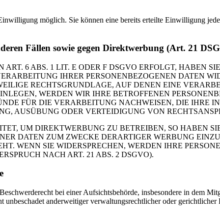
inwilligung möglich. Sie können eine bereits erteilte Einwilligung jed
nderen Fällen sowie gegen Direktwerbung (Art. 21 DS
. 6 ABS. 1 LIT. E ODER F DSGVO ERFOLGT, HABEN SIE
VERARBEITUNG IHRER PERSONENBEZOGENEN DATEN WIDE
EWEILIGE RECHTSGRUNDLAGE, AUF DENEN EINE VERARBE
NLEGEN, WERDEN WIR IHRE BETROFFENEN PERSONENBE
DE FÜR DIE VERARBEITUNG NACHWEISEN, DIE IHRE IN
G, AUSÜBUNG ODER VERTEIDIGUNG VON RECHTSANSPRÜC
T, UM DIREKTWERBUNG ZU BETREIBEN, SO HABEN SIE
ER DATEN ZUM ZWECKE DERARTIGER WERBUNG EINZULEG
EHT. WENN SIE WIDERSPRECHEN, WERDEN IHRE PERSO
PRUCH NACH ART. 21 ABS. 2 DSGVO).
e
schwerderecht bei einer Aufsichtsbehörde, insbesondere in dem Mitgli
 unbeschadet anderweitiger verwaltungsrechtlicher oder gerichtlicher 