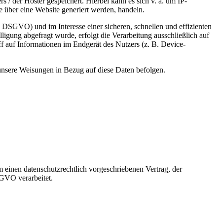
 / der Hoster gespeichert. Hierbei kann es sich v. a. um IP-
 über eine Website generiert werden, handeln.
 DSGVO) und im Interesse einer sicheren, schnellen und effizienten
ligung abgefragt wurde, erfolgt die Verarbeitung ausschließlich auf
 auf Informationen im Endgerät des Nutzers (z. B. Device-
d unsere Weisungen in Bezug auf diese Daten befolgen.
 einen datenschutzrechtlich vorgeschriebenen Vertrag, der
SGVO verarbeitet.