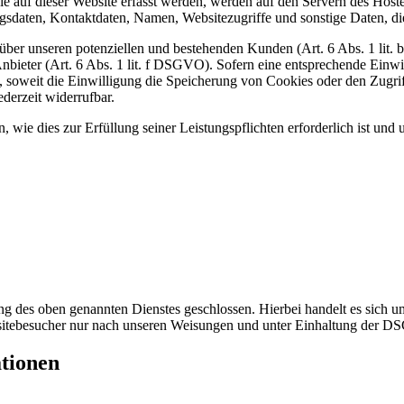
 auf dieser Website erfasst werden, werden auf den Servern des Hosters
daten, Kontaktdaten, Namen, Websitezugriffe und sonstige Daten, die
ber unseren potenziellen und bestehenden Kunden (Art. 6 Abs. 1 lit. b
nbieter (Art. 6 Abs. 1 lit. f DSGVO). Sofern eine entsprechende Einwil
oweit die Einwilligung die Speicherung von Cookies oder den Zugriff
derzeit widerrufbar.
, wie dies zur Erfüllung seiner Leistungspflichten erforderlich ist un
 des oben genannten Dienstes geschlossen. Hierbei handelt es sich um
bsitebesucher nur nach unseren Weisungen und unter Einhaltung der D
ationen