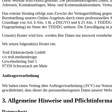
Diese Website wird extern gehostet. Die personenbezogenen Daten, die
Adressen, Kontaktanfragen, Meta- und Kommunikationsdaten, Vertrags
Das externe Hosting erfolgt zum Zwecke der Vertragserfüllung gegenü
Bereitstellung unseres Online-Angebots durch einen professionellen A
Grundlage von Art. 6 Abs. 1 lit. a DSGVO und § 25 Abs. 1 TDDDG, s
Fingerprinting) im Sinne des TDDDG umfasst. Die Einwilligung ist je
Unser(e) Hoster wird bzw. werden Ihre Daten nur insoweit verarbeiten
Wir setzen folgende(n) Hoster ein:
Troll Elektrotechnik GmbH
c/o troll.mediendesign
Geweberbering Süd 5
97359 Schwarzach am Main
Auftragsverarbeitung
Wir haben einen Vertrag über Auftragsverarbeitung (AVV) zur Nutzung
gewährleistet, dass dieser die personenbezogenen Daten unserer We
3. Allgemeine Hinweise und Pflicht­inform
Datenschutz